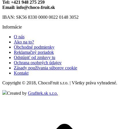
Tel: +421 948 275 259
Email: info@choco-fruit.sk
IBAN: SK56 8330 0000 0022 0148 3052
Informácie
O nás
Ako na to?
Obchodné podmienky
Reklamačný poriadok
Odstúpiť od zmluvy tu
Ochrana osobných údajov
Zásady používania súborov cookie
Kontakt
Copyright © 2018, ChocoFruit s.r.o. | Všetky práva vyhradené.
Created by
Grafitek.sk s.r.o.
t
T