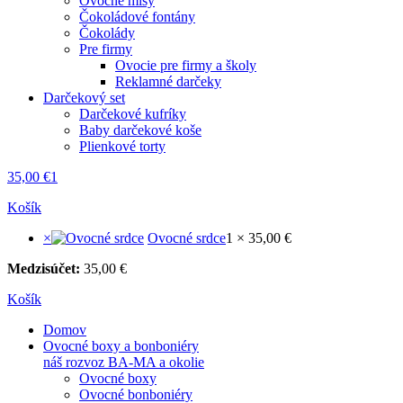
Ovocné misy
Čokoládové fontány
Čokolády
Pre firmy
Ovocie pre firmy a školy
Reklamné darčeky
Darčekový set
Darčekové kufríky
Baby darčekové koše
Plienkové torty
35,00
€
1
Košík
×
Ovocné srdce
1 ×
35,00
€
Medzisúčet:
35,00
€
Košík
Domov
Ovocné boxy a bonboniéry
náš rozvoz BA-MA a okolie
Ovocné boxy
Ovocné bonboniéry