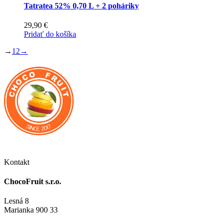
Tatratea 52% 0,70 L + 2 poháriky
29,90
€
Pridať do košíka
→
1
2
→
Kontakt
ChocoFruit s.r.o.
Lesná 8
Marianka 900 33