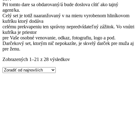
Pri tomto dare sa obdarovaný/á bude doslova cítiť ako tajný
agent/ka.
Celý set je totiž naaranžovaný v na mieru vyrobenom hliníkovom
kufríku ktorý dodáva
celému prekvapeniu ten správny nepredvídateľný zážitok. Vo vnútri
kufríka je priestor
pre Vaše osobné venovanie, odkaz, fotografiu, logo a pod.
Darčekový set, ktorým nič nepokazíte, je skvelý darček pre muža aj
pre ženu.
Zoradené
Zobrazených 1–21 z 28 výsledkov
podľa
najnovších