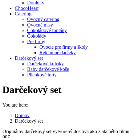
Doplnky
ChocoHeart
Catering
Ovocný catering
Ovocné misy
Čokoládové fontány
Čokolády
Pre firmy
Ovocie pre firmy a školy
Reklamné darčeky
Darčekový set
Darčekové kufríky
Baby darčekové koše
Plienkové torty
Darčekový set
You are here:
Domov
Darčekový set
Originálny darčekový set vytvorený doslova ako z akčného filmu
007.