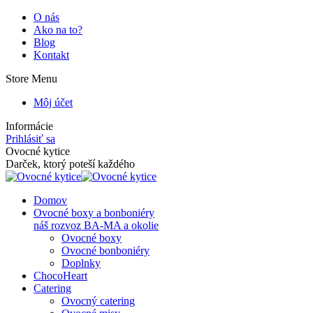
Skip
O nás
to
Ako na to?
content
Blog
Kontakt
Store Menu
Môj účet
Informácie
Prihlásiť sa
Facebook
Instagram
Ovocné kytice
page
page
Darček, ktorý poteší každého
opens
opens
in
in
Domov
new
new
Ovocné boxy a bonboniéry
window
window
náš rozvoz BA-MA a okolie
Ovocné boxy
Ovocné bonboniéry
Doplnky
ChocoHeart
Catering
Ovocný catering