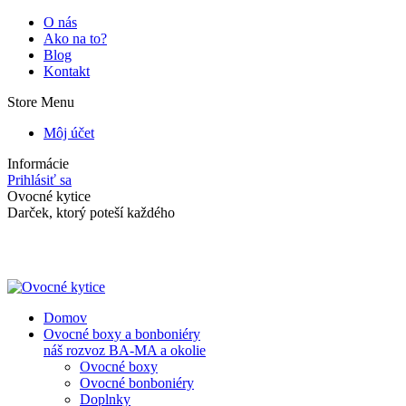
Skip
O nás
to
Ako na to?
content
Blog
Kontakt
Store Menu
Môj účet
Informácie
Prihlásiť sa
Facebook
Instagram
Ovocné kytice
page
page
Darček, ktorý poteší každého
opens
opens
in
in
new
new
window
window
Domov
Ovocné boxy a bonboniéry
náš rozvoz BA-MA a okolie
Ovocné boxy
Ovocné bonboniéry
Doplnky