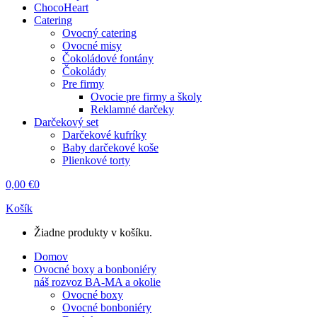
ChocoHeart
Catering
Ovocný catering
Ovocné misy
Čokoládové fontány
Čokolády
Pre firmy
Ovocie pre firmy a školy
Reklamné darčeky
Darčekový set
Darčekové kufríky
Baby darčekové koše
Plienkové torty
0,00
€
0
Košík
Žiadne produkty v košíku.
Domov
Ovocné boxy a bonboniéry
náš rozvoz BA-MA a okolie
Ovocné boxy
Ovocné bonboniéry