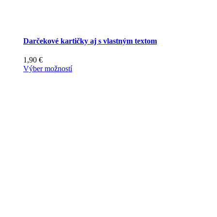
Darčekové kartičky aj s vlastným textom
1,90
€
Tento
Výber možností
produkt
má
viacero
variantov.
Možnosti
si
môžete
vybrať
na
stránke
produktu.