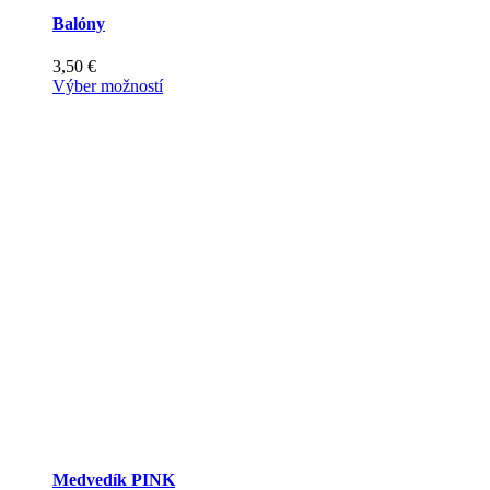
Balóny
3,50
€
Tento
Výber možností
produkt
má
viacero
variantov.
Možnosti
si
môžete
vybrať
na
stránke
produktu.
Medvedík PINK