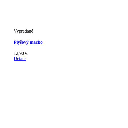
Vypredané
Plyšový macko
12,90
€
Details