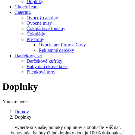
Doplnky
ChocoHeart
Catering
Ovocný catering
Ovocné misy
Čokoládové fontány
Čokolády
Pre firmy
Ovocie pre firmy a školy
Reklamné darčeky
Darčekový set
Darčekové kufríky
Baby darčekové koše
Plienkové torty
Doplnky
You are here:
Domov
Doplnky
Vyberte si z našej ponuky doplnkov a obohaťte Váš dar.
Venovania, balóny či iné doplnky dodajú 100% dokonalosť.