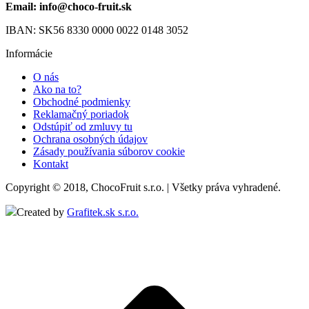
Email: info@choco-fruit.sk
IBAN: SK56 8330 0000 0022 0148 3052
Informácie
O nás
Ako na to?
Obchodné podmienky
Reklamačný poriadok
Odstúpiť od zmluvy tu
Ochrana osobných údajov
Zásady používania súborov cookie
Kontakt
Copyright © 2018, ChocoFruit s.r.o. | Všetky práva vyhradené.
Created by
Grafitek.sk s.r.o.
t
T