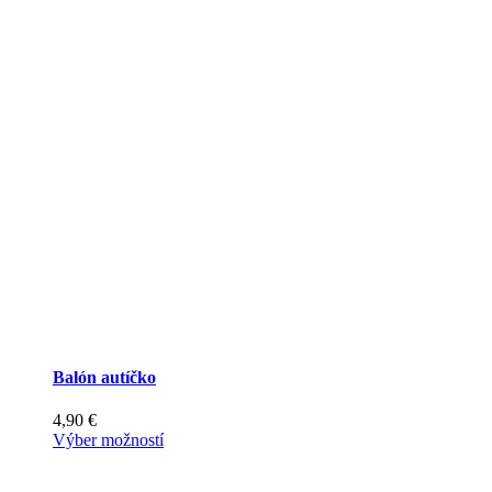
Balón autíčko
4,90
€
Tento
Výber možností
produkt
má