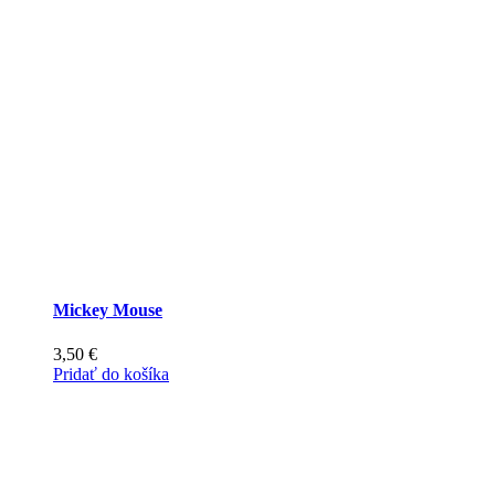
Možnosti
si
môžete
vybrať
na
stránke
produktu.
Mickey Mouse
3,50
€
Pridať do košíka