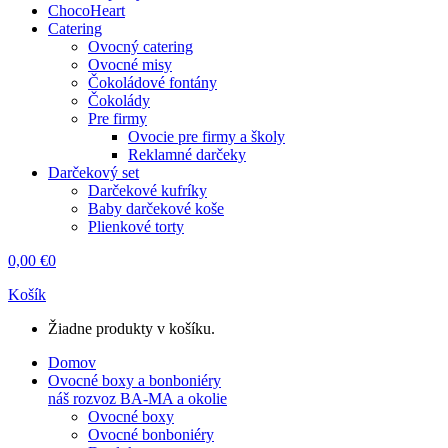
ChocoHeart
Catering
Ovocný catering
Ovocné misy
Čokoládové fontány
Čokolády
Pre firmy
Ovocie pre firmy a školy
Reklamné darčeky
Darčekový set
Darčekové kufríky
Baby darčekové koše
Plienkové torty
0,00
€
0
Košík
Žiadne produkty v košíku.
Domov
Ovocné boxy a bonboniéry
náš rozvoz BA-MA a okolie
Ovocné boxy
Ovocné bonboniéry