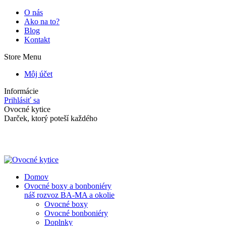
Skip
O nás
to
Ako na to?
content
Blog
Kontakt
Store Menu
Môj účet
Informácie
Prihlásiť sa
Facebook
Instagram
Ovocné kytice
page
page
Darček, ktorý poteší každého
opens
opens
in
in
new
new
window
window
Domov
Ovocné boxy a bonboniéry
náš rozvoz BA-MA a okolie
Ovocné boxy
Ovocné bonboniéry
Doplnky