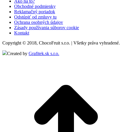
Ako na to?
Obchodné podmienky
Reklamačný poriadok
Odstúpiť od zmluvy tu
Ochrana osobných údajov
Zásady používania súborov cookie
Kontakt
Copyright © 2018, ChocoFruit s.r.o. | Všetky práva vyhradené.
Created by
Grafitek.sk s.r.o.
t
T