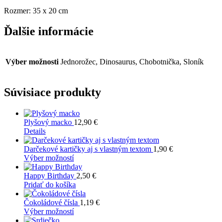
Rozmer: 35 x 20 cm
Ďalšie informácie
Výber možnosti
Jednorožec, Dinosaurus, Chobotnička, Sloník
Súvisiace produkty
Plyšový macko
12,90
€
Details
Darčekové kartičky aj s vlastným textom
1,90
€
Tento
Výber možností
produkt
má
Happy Birthday
2,50
€
viacero
Pridať do košíka
variantov.
Možnosti
Čokoládové čísla
1,19
€
si
Tento
Výber možností
môžete
produkt