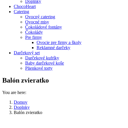
Doplnky
ChocoHeart
Catering
Ovocný catering
Ovocné misy
Čokoládové fontány
Čokolády
Pre firmy
Ovocie pre firmy a školy
Reklamné darčeky
Darčekový set
Darčekové kufríky
Baby darčekové koše
Plienkové torty
Balón zvieratko
You are here:
Domov
Doplnky
Balón zvieratko