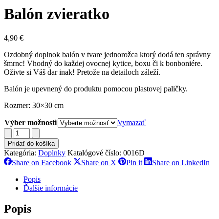
Balón zvieratko
4,90
€
Ozdobný doplnok balón v tvare jednorožca ktorý dodá ten správny
šmrnc! Vhodný do každej ovocnej kytice, boxu či k bonboniére.
Oživte si Váš dar inak! Pretože na detailoch záleží.
Balón je upevnený do produktu pomocou plastovej paličky.
Rozmer: 30×30 cm
Výber možnosti
Vymazať
množstvo
Balón
Pridať do košíka
zvieratko
Kategória:
Doplnky
Katalógové číslo:
0016D
Share
Share
Share
Sh
Share on Facebook
Share on X
Pin it
Share on LinkedIn
on
on
on
on
Facebook
X
Pinterest
Li
Popis
Ďalšie informácie
Popis