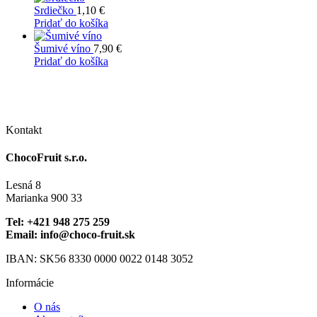
vybrať
má
Srdiečko
1,10
€
na
viacero
Pridať do košíka
stránke
variantov.
produktu.
Možnosti
Šumivé víno
7,90
€
si
Pridať do košíka
môžete
vybrať
na
stránke
produktu.
Kontakt
ChocoFruit s.r.o.
Lesná 8
Marianka 900 33
Tel: +421 948 275 259
Email: info@choco-fruit.sk
IBAN: SK56 8330 0000 0022 0148 3052
Informácie
O nás