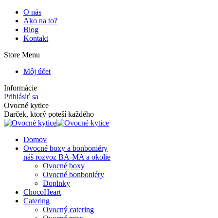
Skip
O nás
to
Ako na to?
content
Blog
Kontakt
Store Menu
Môj účet
Informácie
Prihlásiť sa
Facebook
Instagram
Ovocné kytice
page
page
Darček, ktorý poteší každého
opens
opens
in
in
Domov
new
new
Ovocné boxy a bonboniéry
window
window
náš rozvoz BA-MA a okolie
Ovocné boxy
Ovocné bonboniéry
Doplnky
ChocoHeart
Catering
Ovocný catering