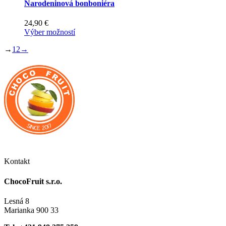
Narodeninová bonboniéra
24,90
€
Tento
Výber možností
produkt
→
1
2
→
má
viacero
variantov.
Možnosti
si
môžete
vybrať
na
stránke
produktu.
Kontakt
ChocoFruit s.r.o.
Lesná 8
Marianka 900 33