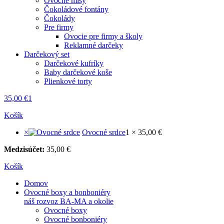
Ovocné misy
Čokoládové fontány
Čokolády
Pre firmy
Ovocie pre firmy a školy
Reklamné darčeky
Darčekový set
Darčekové kufríky
Baby darčekové koše
Plienkové torty
35,00
€
1
Košík
×
Ovocné srdce
1 ×
35,00
€
Medzisúčet:
35,00
€
Košík
Domov
Ovocné boxy a bonboniéry
náš rozvoz BA-MA a okolie
Ovocné boxy
Ovocné bonboniéry