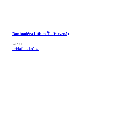
Bonboniéra Ľúbim Ťa (červená)
24,90
€
Pridať do košíka