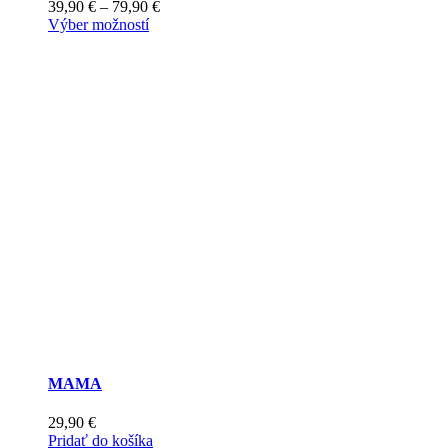
Price
39,90
€
–
79,90
€
Tento
range:
Výber možností
produkt
39,90 €
má
through
viacero
79,90 €
variantov.
Možnosti
si
môžete
vybrať
na
stránke
produktu.
MAMA
29,90
€
Pridať do košíka