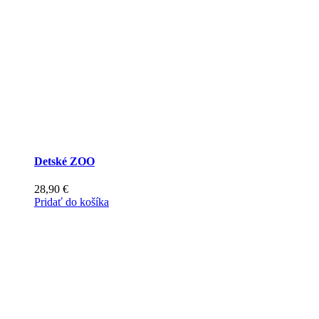
vybrať
na
stránke
produktu.
Detské ZOO
28,90
€
Pridať do košíka