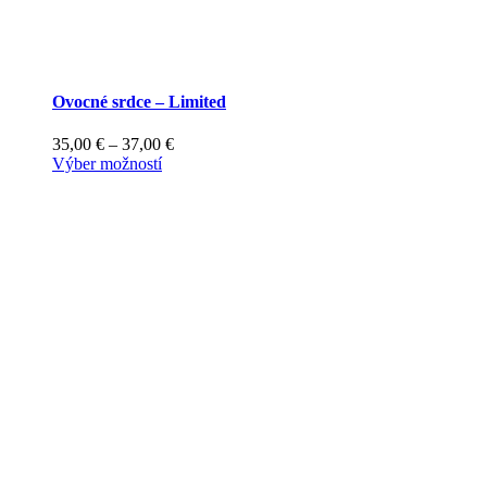
Ovocné srdce – Limited
Price
35,00
€
–
37,00
€
Tento
range:
Výber možností
produkt
35,00 €
má
through
viacero
37,00 €
variantov.
Možnosti
si
môžete
vybrať
na
stránke
produktu.