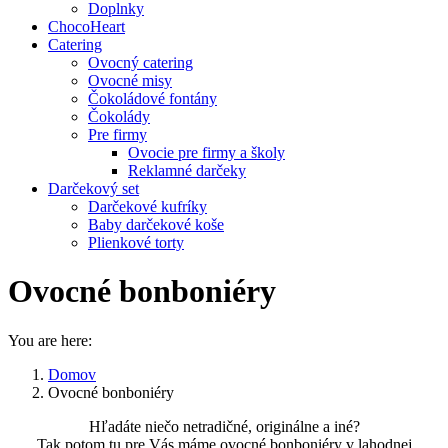
Doplnky
ChocoHeart
Catering
Ovocný catering
Ovocné misy
Čokoládové fontány
Čokolády
Pre firmy
Ovocie pre firmy a školy
Reklamné darčeky
Darčekový set
Darčekové kufríky
Baby darčekové koše
Plienkové torty
Ovocné bonboniéry
You are here:
Domov
Ovocné bonboniéry
Hľadáte niečo netradičné, originálne a iné?
Tak potom tu pre Vás máme ovocné bonboniéry v lahodnej