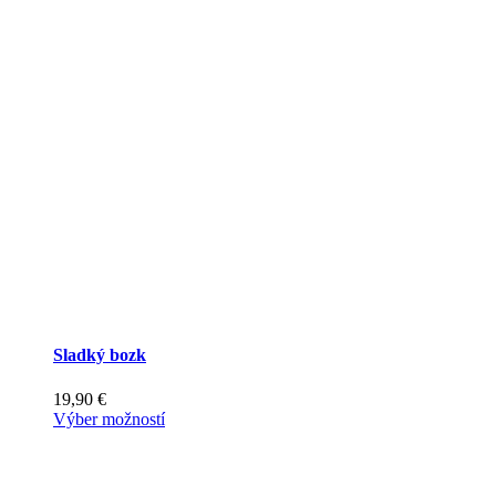
Sladký bozk
19,90
€
Tento
Výber možností
produkt
má
viacero