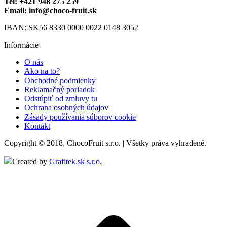
Tel: +421 948 275 259
Email: info@choco-fruit.sk
IBAN: SK56 8330 0000 0022 0148 3052
Informácie
O nás
Ako na to?
Obchodné podmienky
Reklamačný poriadok
Odstúpiť od zmluvy tu
Ochrana osobných údajov
Zásady používania súborov cookie
Kontakt
Copyright © 2018, ChocoFruit s.r.o. | Všetky práva vyhradené.
Created by
Grafitek.sk s.r.o.
t
T