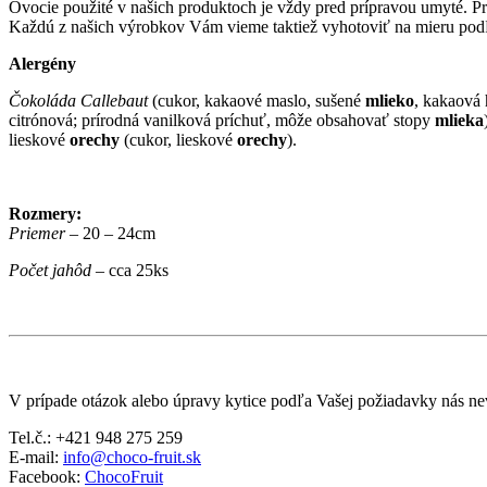
Ovocie použité v našich produktoch je vždy pred prípravou umyté. Pr
Každú z našich výrobkov Vám vieme taktiež vyhotoviť na mieru podľa
Alergény
Čokoláda Callebaut
(cukor, kakaové maslo, sušené
mlieko
, kakaová
citrónová; prírodná vanilková príchuť, môže obsahovať stopy
mlieka
lieskové
orechy
(cukor, lieskové
orechy
).
Rozmery:
Priemer
– 20 – 24cm
Počet jahôd
– cca 25ks
V prípade otázok alebo úpravy kytice podľa Vašej požiadavky nás ne
Tel.č.: +421 948 275 259
E-mail:
info@choco-fruit.sk
Facebook:
ChocoFruit