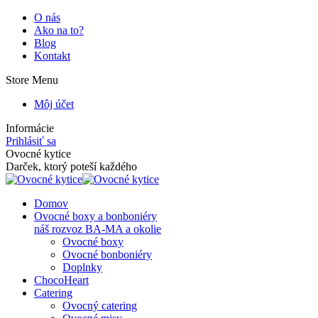
Skip
O nás
to
Ako na to?
content
Blog
Kontakt
Store Menu
Môj účet
Informácie
Prihlásiť sa
Facebook
Instagram
Ovocné kytice
page
page
Darček, ktorý poteší každého
opens
opens
in
in
Domov
new
new
Ovocné boxy a bonboniéry
window
window
náš rozvoz BA-MA a okolie
Ovocné boxy
Ovocné bonboniéry
Doplnky
ChocoHeart
Catering
Ovocný catering