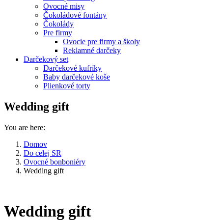
Ovocné misy
Čokoládové fontány
Čokolády
Pre firmy
Ovocie pre firmy a školy
Reklamné darčeky
Darčekový set
Darčekové kufríky
Baby darčekové koše
Plienkové torty
Wedding gift
You are here:
Domov
Do celej SR
Ovocné bonboniéry
Wedding gift
Wedding gift