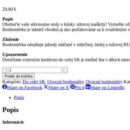
29,90
€
Popis
Obohaťte vaše slávnostne stoly o kúsky zdravej maškrty! Vymeňte už 
Bonboniérka je taktiež vhodná aj ako poďakovanie sa k svadobným 
Zloženie
Bonboniérka obsahuje jahody máčané v mliečnej, bielej a ružovej R
Upozornenie
Doručenie externým kuriérom do celej SR je možné iba v dňoch utorok
množstvo
Wedding
Pridať do košíka
gift
Kategórie:
Do celej SR
,
Ovocné bonboniéry
,
Ovocné bonboniéry
Kat
Share
Share
Share
Sh
Share on Facebook
Share on X
Pin it
Share on LinkedIn
on
on
on
on
Facebook
X
Pinterest
Li
Popis
Popis
Informácie