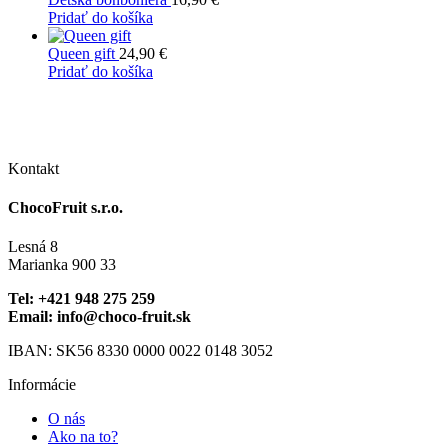
na
si
viacero
29,90 €
Pridať do košíka
stránke
môžete
variantov.
produktu.
vybrať
Možnosti
Queen gift
24,90
€
na
si
Pridať do košíka
stránke
môžete
produktu.
vybrať
na
stránke
produktu.
Kontakt
ChocoFruit s.r.o.
Lesná 8
Marianka 900 33
Tel: +421 948 275 259
Email: info@choco-fruit.sk
IBAN: SK56 8330 0000 0022 0148 3052
Informácie
O nás
Ako na to?