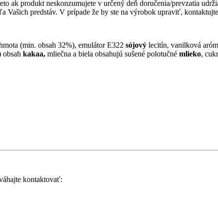
eto ak produkt neskonzumujete v určený deň doručenia/prevzatia udržia
 Vašich predstáv. V prípade že by ste na výrobok upraviť, kontaktuj
 hmota (min. obsah 32%), emulátor E322
sójový
lecitín, vanilková ar
) obsah
kakaa,
mliečna a biela obsahujú sušené polotučné
mlieko
, cuk
váhajte kontaktovať: