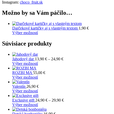
Instagram:
choco_fruit.sk
Možno by sa Vám páčilo…
Darčekové kartičky aj s vlastným textom
1,90
€
Tento
Výber možností
produkt
má
Súvisiace produkty
viacero
variantov.
Možnosti
Price
Jahodový dar
13,90
€
–
24,90
€
si
Tento
range:
Výber možností
môžete
produkt
13,90 €
vybrať
má
through
ROZBI MA
55,00
€
na
viacero
Tento
24,90 €
Výber možností
stránke
variantov.
produkt
produktu.
Možnosti
má
Valentín
26,90
€
si
viacero
Tento
Výber možností
môžete
variantov.
produkt
vybrať
Možnosti
má
Price
Exclusive gift
24,90
€
–
29,90
€
na
si
viacero
Tento
range:
Výber možností
stránke
môžete
variantov.
produkt
24,90 €
produktu.
vybrať
Možnosti
má
through
Detská bonboniéra
16,90
€