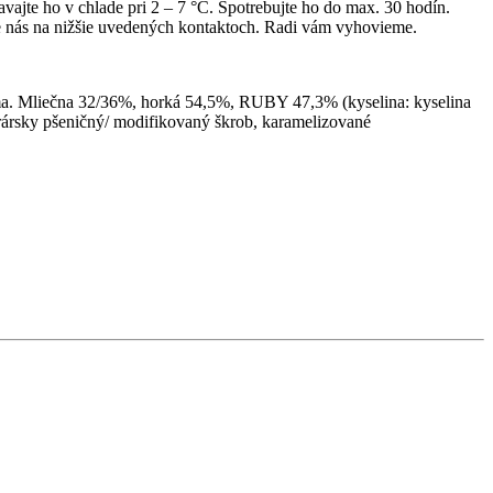
vajte ho v chlade pri 2 – 7 °C. Spotrebujte ho do max. 30 hodín.
te nás na nižšie uvedených kontaktoch. Radi vám vyhovieme.
óma. Mliečna 32/36%, horká 54,5%, RUBY 47,3% (kyselina: kyselina
rársky pšeničný/ modifikovaný škrob, karamelizované