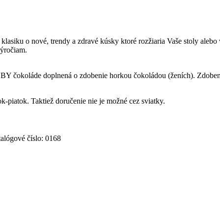
klasiku o nové, trendy a zdravé kúsky ktoré rozžiaria Vaše stoly alebo
výročiam.
UBY čokoláde doplnená o zdobenie horkou čokoládou (ženích). Zdoben
-piatok. Taktiež doručenie nie je možné cez sviatky.
alógové číslo:
0168
are
nkedIn