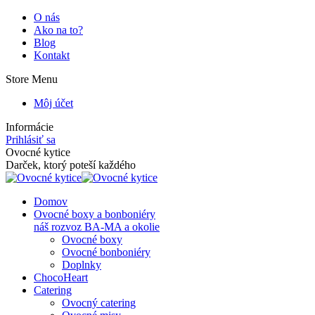
Skip
O nás
to
Ako na to?
content
Blog
Kontakt
Store Menu
Môj účet
Informácie
Prihlásiť sa
Facebook
Instagram
Ovocné kytice
page
page
Darček, ktorý poteší každého
opens
opens
in
in
Domov
new
new
Ovocné boxy a bonboniéry
window
window
náš rozvoz BA-MA a okolie
Ovocné boxy
Ovocné bonboniéry
Doplnky
ChocoHeart
Catering
Ovocný catering