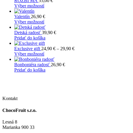
má
ROZBI MA
55,00
€
na
viacero
Tento
Výber možností
stránke
variantov.
produkt
produktu.
Možnosti
má
Valentín
26,90
€
si
viacero
Tento
Výber možností
môžete
variantov.
produkt
vybrať
Možnosti
má
Detská radosť
39,90
€
na
si
viacero
Pridať do košíka
stránke
môžete
variantov.
produktu.
vybrať
Možnosti
Price
Exclusive gift
24,90
€
–
29,90
€
na
si
Tento
range:
Výber možností
stránke
môžete
produkt
24,90 €
produktu.
vybrať
má
through
Bonboniéra radosť
26,90
€
na
viacero
29,90 €
Pridať do košíka
stránke
variantov.
produktu.
Možnosti
si
môžete
vybrať
Kontakt
na
stránke
ChocoFruit s.r.o.
produktu.
Lesná 8
Marianka 900 33