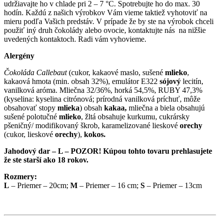
udržiavajte ho v chlade pri 2 – 7 °C. Spotrebujte ho do max. 30
hodín. Každú z našich výrobkov Vám vieme taktiež vyhotoviť na
mieru podľa Vašich predstáv. V prípade že by ste na výrobok chceli
použiť iný druh čokolády alebo ovocie, kontaktujte nás na nižšie
uvedených kontaktoch. Radi vám vyhovieme.
Alergény
Čokoláda Callebaut
(cukor, kakaové maslo, sušené
mlieko
,
kakaová hmota (min. obsah 32%), emulátor E322
sójový
lecitín,
vanilková aróma. Mliečna 32/36%, horká 54,5%, RUBY 47,3%
(kyselina: kyselina citrónová; prírodná vanilková príchuť, môže
obsahovať stopy
mlieka
) obsah
kakaa,
mliečna a biela obsahujú
sušené polotučné
mlieko
, žltá obsahuje kurkumu, cukrársky
pšeničný/ modifikovaný škrob, karamelizované lieskové
orechy
(cukor, lieskové
orechy
),
kokos.
Jahodový dar – L – POZOR! Kúpou tohto tovaru prehlasujete
že ste starší ako 18 rokov.
Rozmery:
L
– Priemer – 20cm;
M
– Priemer – 16 cm;
S
– Priemer – 13cm