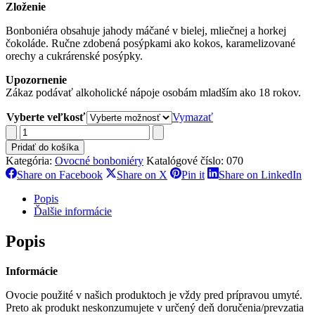
Zloženie
Bonboniéra obsahuje jahody máčané v bielej, mliečnej a horkej
čokoláde. Ručne zdobená posýpkami ako kokos, karamelizované
orechy a cukrárenské posýpky.
Upozornenie
Zákaz podávať alkoholické nápoje osobám mladším ako 18 rokov.
Vyberte veľkosť
Vymazať
množstvo
Jahodový
Pridať do košíka
dar
Kategória:
Ovocné bonboniéry
Katalógové číslo:
070
Share
Share
Share
Sh
Share on Facebook
Share on X
Pin it
Share on LinkedIn
on
on
on
on
Facebook
X
Pinterest
Li
Popis
Ďalšie informácie
Popis
Informácie
Ovocie použité v našich produktoch je vždy pred prípravou umyté.
Preto ak produkt neskonzumujete v určený deň doručenia/prevzatia