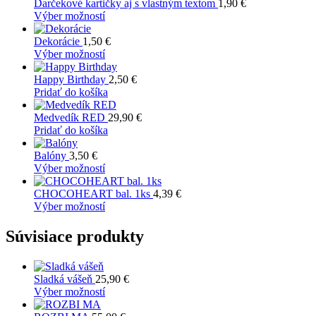
Darčekové kartičky aj s vlastným textom
1,90
€
Tento
Výber možností
produkt
má
Dekorácie
1,50
€
viacero
Tento
Výber možností
variantov.
produkt
Možnosti
má
Happy Birthday
2,50
€
si
viacero
Pridať do košíka
môžete
variantov.
vybrať
Možnosti
Medvedík RED
29,90
€
na
si
Pridať do košíka
stránke
môžete
produktu.
vybrať
Balóny
3,50
€
na
Tento
Výber možností
stránke
produkt
produktu.
má
CHOCOHEART bal. 1ks
4,39
€
viacero
Tento
Výber možností
variantov.
produkt
Možnosti
má
Súvisiace produkty
si
viacero
môžete
variantov.
vybrať
Možnosti
Sladká vášeň
25,90
€
na
si
Tento
Výber možností
stránke
môžete
produkt
produktu.
vybrať