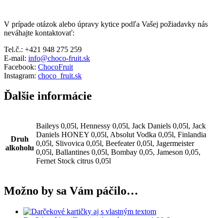
V prípade otázok alebo úpravy kytice podľa Vašej požiadavky nás
neváhajte kontaktovať:
Tel.č.: +421 948 275 259
E-mail:
info@choco-fruit.sk
Facebook:
ChocoFruit
Instagram:
choco_fruit.sk
Ďalšie informácie
Baileys 0,05l, Hennessy 0,05l, Jack Daniels 0,05l, Jack
Daniels HONEY 0,05l, Absolut Vodka 0,05l, Finlandia
Druh
0,05l, Slivovica 0,05l, Beefeater 0,05l, Jagermeister
alkoholu
0,05l, Ballantines 0,05l, Bombay 0,05, Jameson 0,05,
Fernet Stock citrus 0,05l
Možno by sa Vám páčilo…