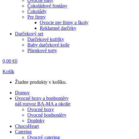
Ovocné misy
Čokoládové fontány
Čokolády
Pre firmy
Ovocie pre firmy a školy
Reklamné darčeky
Darčekový set
Darčekové kufríky
Baby darčekové koše
Plienkové torty
0,00
€
0
Košík
Žiadne produkty v košíku.
Domov
Ovocné boxy a bonboniéry
náš rozvoz BA-MA a okolie
Ovocné boxy
Ovocné bonboniéry
Doplnky
ChocoHeart
Catering
Ovocný catering