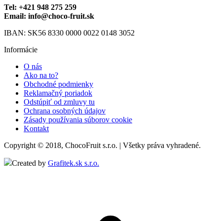
Tel: +421 948 275 259
Email: info@choco-fruit.sk
IBAN: SK56 8330 0000 0022 0148 3052
Informácie
O nás
Ako na to?
Obchodné podmienky
Reklamačný poriadok
Odstúpiť od zmluvy tu
Ochrana osobných údajov
Zásady používania súborov cookie
Kontakt
Copyright © 2018, ChocoFruit s.r.o. | Všetky práva vyhradené.
Created by
Grafitek.sk s.r.o.
t
T