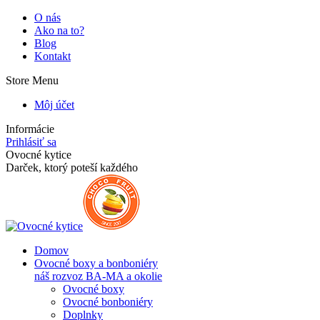
Skip
O nás
to
Ako na to?
content
Blog
Kontakt
Store Menu
Môj účet
Informácie
Prihlásiť sa
Facebook
Instagram
Ovocné kytice
page
page
Darček, ktorý poteší každého
opens
opens
in
in
new
new
window
window
Domov
Ovocné boxy a bonboniéry
náš rozvoz BA-MA a okolie
Ovocné boxy
Ovocné bonboniéry
Doplnky