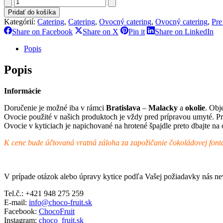
množstvo
GOLD
Pridať do košíka
Kategórií:
Catering
,
Catering
,
Ovocný catering
,
Ovocný catering
,
Pre
Share
Share
Share
Sh
Share on Facebook
Share on X
Pin it
Share on LinkedIn
on
on
on
on
Facebook
X
Pinterest
Li
Popis
Popis
Informácie
Doručenie je možné iba v rámci
Bratislava
–
Malacky
a
okolie
. Obj
Ovocie použité v našich produktoch je vždy pred prípravou umyté. Pr
Ovocie v kyticiach je napichované na hrotené špajdle preto dbajte na 
K cene bude účtovaná vratná záloha za zapožičanie čokoládovej font
V prípade otázok alebo úpravy kytice podľa Vašej požiadavky nás ne
Tel.č.: +421 948 275 259
E-mail:
info@choco-fruit.sk
Facebook:
ChocoFruit
Instagram:
choco_fruit.sk