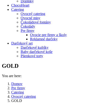
Doplnky
ChocoHeart
Catering
Ovocný catering
Ovocné misy
Čokoládové fontány
Čokolády
Pre firmy
Ovocie pre firmy a školy
Reklamné darčeky
Darčekový set
Darčekové kufríky
Baby darčekové koše
Plienkové torty
GOLD
You are here:
Domov
Pre firmy
Catering
Ovocný catering
GOLD