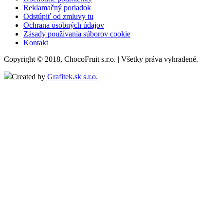
Reklamačný poriadok
Odstúpiť od zmluvy tu
Ochrana osobných údajov
Zásady používania súborov cookie
Kontakt
Copyright © 2018, ChocoFruit s.r.o. | Všetky práva vyhradené.
Created by
Grafitek.sk s.r.o.