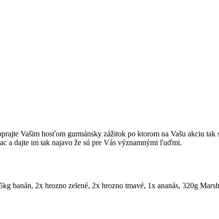
oprajte Vašim hosťom gurmánsky zážitok po ktorom na Vašu akciu tak s
ac a dajte im tak najavo že sú pre Vás významnými ľuďmi.
1,5kg banán, 2x hrozno zelené, 2x hrozno tmavé, 1x ananás, 320g Mars