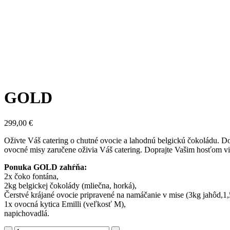
GOLD
299,00
€
Oživte Váš catering o chutné ovocie a lahodnú belgickú čokoládu. D
ovocné misy zaručene oživia Váš catering. Doprajte Vašim hosťom vi
Ponuka GOLD zahŕňa:
2x čoko fontána,
2kg belgickej čokolády (mliečna, horká),
Čerstvé krájané ovocie pripravené na namáčanie v mise (3kg jahôd,
1x ovocná kytica Emilli (veľkosť M),
napichovadlá.