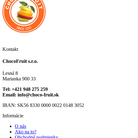
môžete
variantov.
vybrať
Možnosti
na
si
stránke
môžete
produktu.
vybrať
na
stránke
produktu.
Kontakt
ChocoFruit s.r.o.
Lesná 8
Marianka 900 33
Tel: +421 948 275 259
Email: info@choco-fruit.sk
IBAN: SK56 8330 0000 0022 0148 3052
Informácie
O nás
Ako na to?
Obchodné podmienky