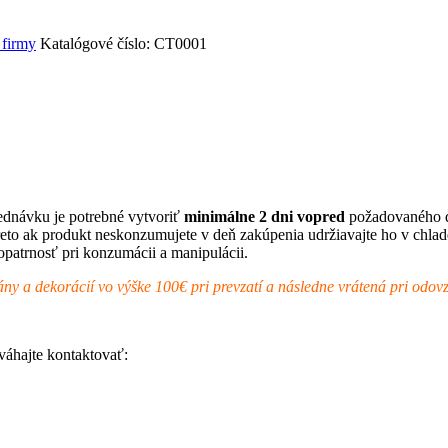
 firmy
Katalógové číslo:
CT0001
are
nkedIn
ednávku je potrebné vytvoriť
minimálne 2 dni vopred
požadovaného d
eto ak produkt neskonzumujete v deň zakúpenia udržiavajte ho v chlade
opatrnosť pri konzumácii a manipulácii.
ány a dekorácií vo výške 100€ pri prevzatí a následne vrátená pri odo
váhajte kontaktovať: