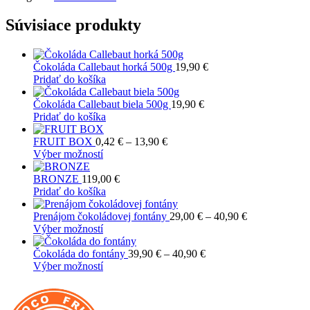
Súvisiace produkty
Čokoláda Callebaut horká 500g
19,90
€
Pridať do košíka
Čokoláda Callebaut biela 500g
19,90
€
Pridať do košíka
Price
FRUIT BOX
0,42
€
–
13,90
€
Tento
range:
Výber možností
produkt
0,42 €
má
through
BRONZE
119,00
€
viacero
13,90 €
Pridať do košíka
variantov.
Možnosti
Price
Prenájom čokoládovej fontány
29,00
€
–
40,90
€
si
Tento
range:
Výber možností
môžete
produkt
29,00 €
vybrať
má
Price
through
Čokoláda do fontány
39,90
€
–
40,90
€
na
viacero
Tento
range:
40,90 €
Výber možností
stránke
variantov.
produkt
39,90 €
produktu.
Možnosti
má
through
si
viacero
40,90 €