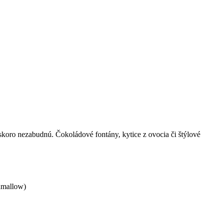
koro nezabudnú. Čokoládové fontány, kytice z ovocia či štýlové
hmallow)