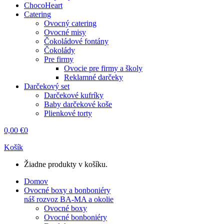
ChocoHeart
Catering
Ovocný catering
Ovocné misy
Čokoládové fontány
Čokolády
Pre firmy
Ovocie pre firmy a školy
Reklamné darčeky
Darčekový set
Darčekové kufríky
Baby darčekové koše
Plienkové torty
0,00
€
0
Košík
Žiadne produkty v košíku.
Domov
Ovocné boxy a bonboniéry
náš rozvoz BA-MA a okolie
Ovocné boxy
Ovocné bonboniéry