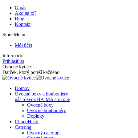
Skip
O nás
to
Ako na to?
content
Blog
Kontakt
Store Menu
Môj účet
Informácie
Prihlásiť sa
Facebook
Instagram
Ovocné kytice
page
page
Darček, ktorý poteší každého
opens
opens
in
in
Domov
new
new
Ovocné boxy a bonboniéry
window
window
náš rozvoz BA-MA a okolie
Ovocné boxy
Ovocné bonboniéry
Doplnky
ChocoHeart
Catering
Ovocný catering