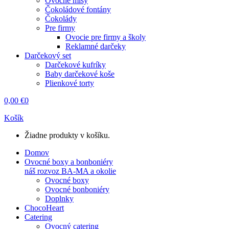
Ovocné misy
Čokoládové fontány
Čokolády
Pre firmy
Ovocie pre firmy a školy
Reklamné darčeky
Darčekový set
Darčekové kufríky
Baby darčekové koše
Plienkové torty
0,00
€
0
Košík
Žiadne produkty v košíku.
Domov
Ovocné boxy a bonboniéry
náš rozvoz BA-MA a okolie
Ovocné boxy
Ovocné bonboniéry
Doplnky
ChocoHeart
Catering
Ovocný catering