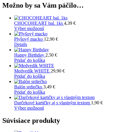
Možno by sa Vám páčilo…
CHOCOHEART bal. 1ks
4,39
€
Tento
Výber možností
produkt
má
Plyšový macko
12,90
€
viacero
Details
variantov.
Možnosti
Happy Birthday
2,50
€
si
Pridať do košíka
môžete
vybrať
Medvedík WHITE
29,90
€
na
Pridať do košíka
stránke
produktu.
Balón srdiečko
3,49
€
Pridať do košíka
Darčekové kartičky aj s vlastným textom
1,90
€
Tento
Výber možností
produkt
má
Súvisiace produkty
viacero
variantov.