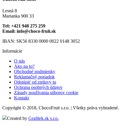
produktu.
Lesná 8
Marianka 900 33
Tel: +421 948 275 259
Email: info@choco-fruit.sk
IBAN: SK56 8330 0000 0022 0148 3052
Informácie
O nás
Ako na to?
Obchodné podmienky
Reklamačný poriadok
Odstúpiť od zmluvy tu
Ochrana osobných údajov
Zásady používania súborov cookie
Kontakt
Copyright © 2018, ChocoFruit s.r.o. | Všetky práva vyhradené.
Created by
Grafitek.sk s.r.o.