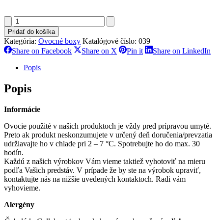
množstvo
Pink
Pridať do košíka
Love
Kategória:
Ovocné boxy
Katalógové číslo:
039
Box
Share
Share
Share
Sh
Share on Facebook
Share on X
Pin it
Share on LinkedIn
on
on
on
on
Facebook
X
Pinterest
Li
Popis
Popis
Informácie
Ovocie použité v našich produktoch je vždy pred prípravou umyté.
Preto ak produkt neskonzumujete v určený deň doručenia/prevzatia
udržiavajte ho v chlade pri 2 – 7 °C. Spotrebujte ho do max. 30
hodín.
Každú z našich výrobkov Vám vieme taktiež vyhotoviť na mieru
podľa Vašich predstáv. V prípade že by ste na výrobok upraviť,
kontaktujte nás na nižšie uvedených kontaktoch. Radi vám
vyhovieme.
Alergény