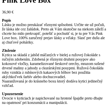
Pink Love Box
36,90
€
Popis
Lásku je možno preukázať rôznymi spôsobmi. Určite ste už počuli,
že láska ide cez žalúdok. Preto ak Vám skutočne na niekom záleží a
chcete ho milo prekvapiť, potešiť a pochutiť si, je tu pre Vás Pink
Love box. 100% zaručený prejav lásky a vďaky. Slasť pre dušu ale
aj chuťové poháriky.
Zloženie
Kytica sa skladá z jahôd máčaných v bielej a ružovej čokoláde s
ručným zdobením. Zdobená je rôznymi druhmi posypov ako
kokosové vločky, karamelizované lieskové orechy, mrazom sušené
drvené maliny a jahody a ckurárskými posypmi. Ružová čokoláda
ruby vznikla z rubínových kakaových bôbov bez použitia
akýchkoľvek farbív alebo dochucovadiel.
Naaranžovaná je do krásneho boxu ktorý dodáva kytici jedinečný
vzhľad.
Upozornenie
Ovocie v kyticiach je napichované na hrotené špajdle preto dbajte
na opatrnosť pri konzumácii a manipulácii.