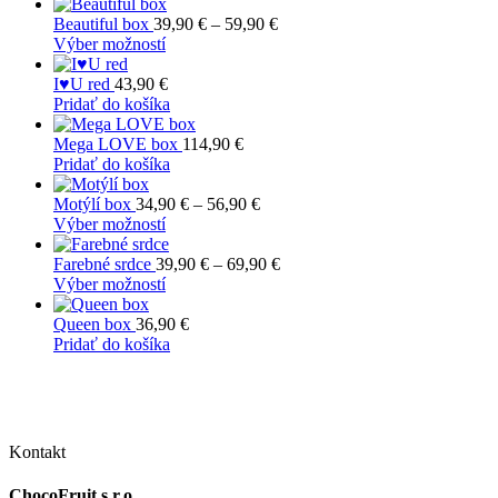
Možnosti
Price
Beautiful box
39,90
€
–
59,90
€
si
Tento
range:
Výber možností
môžete
produkt
39,90 €
vybrať
má
through
I♥U red
43,90
€
na
viacero
59,90 €
Pridať do košíka
stránke
variantov.
produktu.
Možnosti
Mega LOVE box
114,90
€
si
Pridať do košíka
môžete
vybrať
Price
Motýlí box
34,90
€
–
56,90
€
na
Tento
range:
Výber možností
stránke
produkt
34,90 €
produktu.
má
through
Price
Farebné srdce
39,90
€
–
69,90
€
viacero
Tento
56,90 €
range:
Výber možností
variantov.
produkt
39,90 €
Možnosti
má
through
Queen box
36,90
€
si
viacero
69,90 €
Pridať do košíka
môžete
variantov.
vybrať
Možnosti
na
si
stránke
môžete
produktu.
vybrať
Kontakt
na
stránke
ChocoFruit s.r.o.