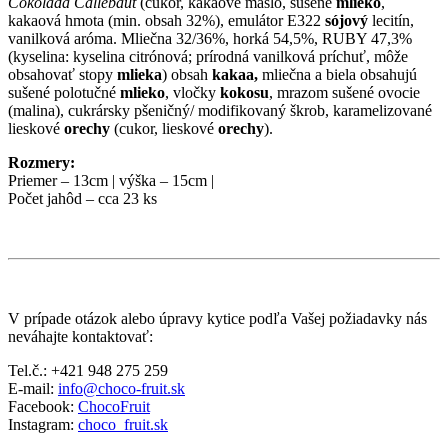
Čokoláda Callebaut
(cukor, kakaové maslo, sušené
mlieko
,
kakaová hmota (min. obsah 32%), emulátor E322
sójový
lecitín,
vanilková aróma. Mliečna 32/36%, horká 54,5%, RUBY 47,3%
(kyselina: kyselina citrónová; prírodná vanilková príchuť, môže
obsahovať stopy
mlieka
) obsah
kakaa,
mliečna a biela obsahujú
sušené polotučné
mlieko
, vločky
kokosu
, mrazom sušené ovocie
(malina), cukrársky pšeničný/ modifikovaný škrob, karamelizované
lieskové
orechy
(cukor, lieskové
orechy
).
Rozmery:
Priemer – 13cm | výška – 15cm |
Počet jahôd – cca 23 ks
V prípade otázok alebo úpravy kytice podľa Vašej požiadavky nás
neváhajte kontaktovať:
Tel.č.: +421 948 275 259
E-mail:
info@choco-fruit.sk
Facebook:
ChocoFruit
Instagram:
choco_fruit.sk