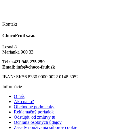
stránke
variantov.
produkt
produktu.
Možnosti
má
si
viacero
môžete
variantov.
vybrať
Možnosti
Kontakt
na
si
stránke
môžete
ChocoFruit s.r.o.
produktu.
vybrať
na
Lesná 8
stránke
Marianka 900 33
produktu.
Tel: +421 948 275 259
Email: info@choco-fruit.sk
IBAN: SK56 8330 0000 0022 0148 3052
Informácie
O nás
Ako na to?
Obchodné podmienky
Reklamačný poriadok
Odstúpiť od zmluvy tu
Ochrana osobných údajov
Zásady používania súborov cookie