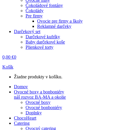
Ovocné misy
Čokoládové fontány
Čokolády
Pre firmy
Ovocie pre firmy a školy
Reklamné darčeky
Darčekový set
Darčekové kufríky
Baby darčekové koše
Plienkové torty
0,00
€
0
Košík
Žiadne produkty v košíku.
Domov
Ovocné boxy a bonboniéry
náš rozvoz BA-MA a okolie
Ovocné boxy
Ovocné bonboniéry
Doplnky
ChocoHeart
Catering
Ovocný catering