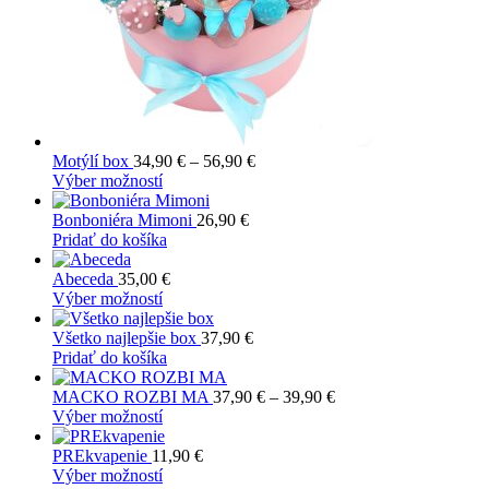
Price
Motýlí box
34,90
€
–
56,90
€
Tento
range:
Výber možností
produkt
34,90 €
má
through
Bonboniéra Mimoni
26,90
€
viacero
56,90 €
Pridať do košíka
variantov.
Možnosti
Abeceda
35,00
€
si
Tento
Výber možností
môžete
produkt
vybrať
má
Všetko najlepšie box
37,90
€
na
viacero
Pridať do košíka
stránke
variantov.
produktu.
Možnosti
Price
MACKO ROZBI MA
37,90
€
–
39,90
€
si
Tento
range:
Výber možností
môžete
produkt
37,90 €
vybrať
má
through
PREkvapenie
11,90
€
na
viacero
Tento
39,90 €
Výber možností