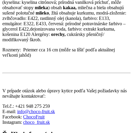
(kyselina: kyselina citrónová; prírodná vanilková príchuť, môže
obsahovať stopy
mlieka
) obsah
kakaa,
mliečna a biela obsahujú
sušené polotučné
mlieko
, žltá obsahuje kurkumu, modrá-zloženie:
zvlhčovadlo: E422, rastlinný olej (kanola), farbivo: E133,
emulgátor: E322, E433, červená: prírodné potravinárske farbivo –
glycerol E422,dejonizovana voda, farbivo: extrakt kurkuma,
košenina E120 Alergény:
orechy,
cukrársky pšeničný/
modifikovaný škrob.
Rozmery: Priemer cca 16 cm (môže sa líšiť podľa aktuálnej
veľkosti jahôd)
V prípade otázok alebo úpravy kytice podľa Vašej požiadavky nás
neváhajte kontaktovať:
Tel.č.: +421 948 275 259
E-mail:
info@choco-fruit.sk
Facebook:
ChocoFruit
Instagram:
choco_fruit.sk