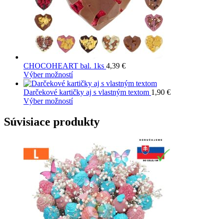
produktu.
CHOCOHEART bal. 1ks
4,39
€
Tento
Výber možností
produkt
má
Darčekové kartičky aj s vlastným textom
1,90
€
viacero
Tento
Výber možností
variantov.
produkt
Možnosti
má
Súvisiace produkty
si
viacero
môžete
variantov.
vybrať
Možnosti
na
si
stránke
môžete
produktu.
vybrať
na
stránke
produktu.