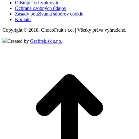
Odstúpiť od zmluvy tu
Ochrana osobných údajov
Zásady používania súborov cookie
Kontakt
Copyright © 2018, ChocoFruit s.r.o. | Všetky práva vyhradené.
Created by
Grafitek.sk s.r.o.
t
T