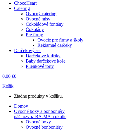
ChocoHeart
Catering
Ovocný catering
Ovocné misy
Čokoládové fontány
Čokolády
Pre firmy
Ovocie pre firmy a školy
Reklamné darčeky
Darčekový set
Darčekové kufríky
Baby darčekové koše
Plienkové torty
0,00
€
0
Košík
Žiadne produkty v košíku.
Domov
Ovocné boxy a bonboniéry
náš rozvoz BA-MA a okolie
Ovocné boxy
Ovocné bonboniéry