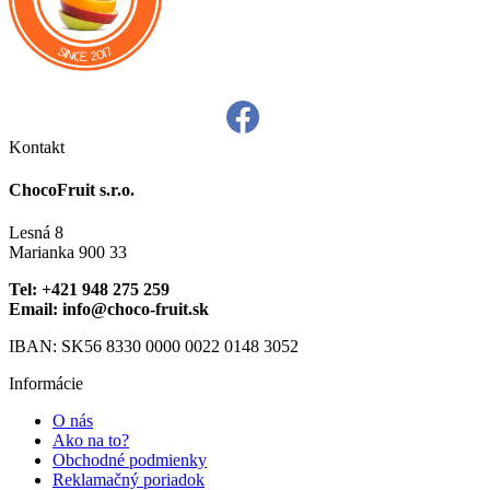
si
môžete
vybrať
na
stránke
produktu.
Kontakt
ChocoFruit s.r.o.
Lesná 8
Marianka 900 33
Tel: +421 948 275 259
Email: info@choco-fruit.sk
IBAN: SK56 8330 0000 0022 0148 3052
Informácie
O nás
Ako na to?
Obchodné podmienky
Reklamačný poriadok