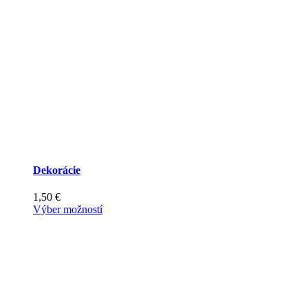
Dekorácie
1,50
€
Tento
Výber možností
produkt
má
viacero
variantov.
Možnosti
si
môžete
vybrať