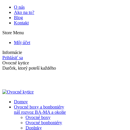
Skip
O nás
to
Ako na to?
content
Blog
Kontakt
Store Menu
Môj účet
Informácie
Prihlásiť sa
Facebook
Instagram
Ovocné kytice
page
page
Darček, ktorý poteší každého
opens
opens
in
in
new
new
window
window
Domov
Ovocné boxy a bonboniéry
náš rozvoz BA-MA a okolie
Ovocné boxy
Ovocné bonboniéry
Doplnky