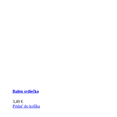
produkt
má
viacero
variantov.
Možnosti
si
môžete
vybrať
na
stránke
produktu.
Balón srdiečko
3,49
€
Pridať do košíka