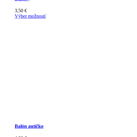
3,50
€
Tento
Výber možností
produkt
má
viacero
variantov.
Možnosti
si
môžete
vybrať
na
stránke
produktu.
Balón autíčko