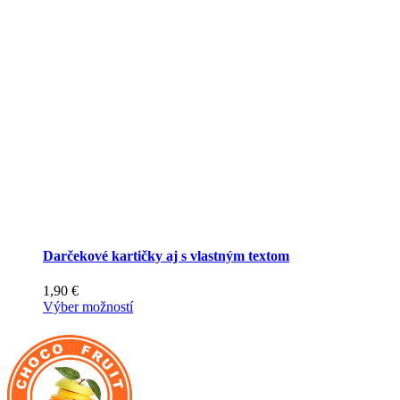
Možnosti
si
môžete
vybrať
na
stránke
produktu.
Darčekové kartičky aj s vlastným textom
1,90
€
Tento
Výber možností
produkt
má
viacero
variantov.
Možnosti