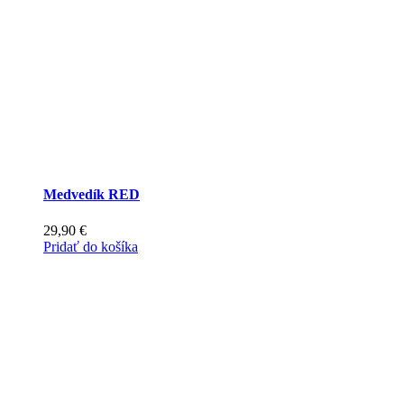
na
stránke
produktu.
Medvedík RED
29,90
€
Pridať do košíka