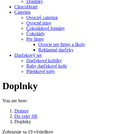
Doplnky
ChocoHeart
Catering
Ovocný catering
Ovocné misy
Čokoládové fontány
Čokolády
Pre firmy
Ovocie pre firmy a školy
Reklamné darčeky
Darčekový set
Darčekové kufríky
Baby darčekové koše
Plienkové torty
Doplnky
You are here:
Domov
Do celej SR
Doplnky
Zoradené
Zobrazuje sa 19 výsledkov