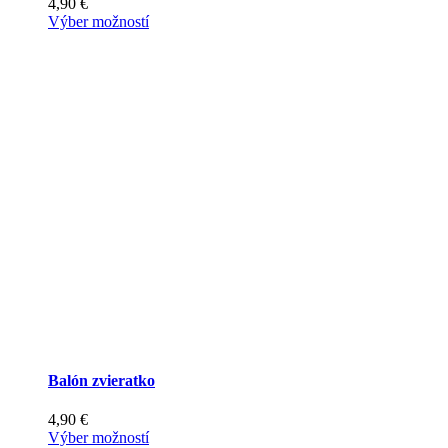
4,90
€
Tento
Výber možností
produkt
má
viacero
variantov.
Možnosti
si
môžete
vybrať
na
stránke
produktu.
Balón zvieratko
4,90
€
Tento
Výber možností