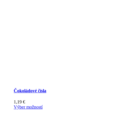
Čokoládové čísla
1,19
€
Tento
Výber možností
produkt
má
viacero
variantov.