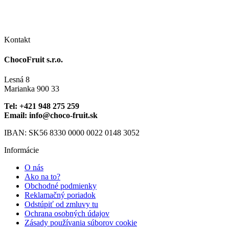
produktu.
vybrať
Možnosti
má
na
si
viacero
stránke
môžete
variantov.
produktu.
vybrať
Možnosti
Kontakt
na
si
stránke
môžete
ChocoFruit s.r.o.
produktu.
vybrať
na
Lesná 8
stránke
Marianka 900 33
produktu.
Tel: +421 948 275 259
Email: info@choco-fruit.sk
IBAN: SK56 8330 0000 0022 0148 3052
Informácie
O nás
Ako na to?
Obchodné podmienky
Reklamačný poriadok
Odstúpiť od zmluvy tu
Ochrana osobných údajov
Zásady používania súborov cookie