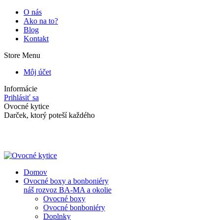
Skip
O nás
to
Ako na to?
content
Blog
Kontakt
Store Menu
Môj účet
Informácie
Prihlásiť sa
Facebook
Instagram
Ovocné kytice
page
page
Darček, ktorý poteší každého
opens
opens
in
in
new
new
window
window
Domov
Ovocné boxy a bonboniéry
náš rozvoz BA-MA a okolie
Ovocné boxy
Ovocné bonboniéry
Doplnky