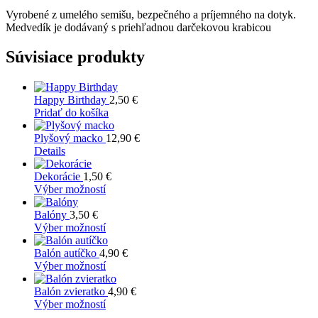
Vyrobené z umelého semišu, bezpečného a príjemného na dotyk.
Medvedík je dodávaný s priehľadnou darčekovou krabicou
Súvisiace produkty
Happy Birthday
2,50
€
Pridať do košíka
Plyšový macko
12,90
€
Details
Dekorácie
1,50
€
Tento
Výber možností
produkt
má
Balóny
3,50
€
viacero
Tento
Výber možností
variantov.
produkt
Možnosti
má
Balón autíčko
4,90
€
si
viacero
Tento
Výber možností
môžete
variantov.
produkt
vybrať
Možnosti
má
Balón zvieratko
4,90
€
na
si
viacero
Tento
Výber možností
stránke
môžete
variantov.
produkt