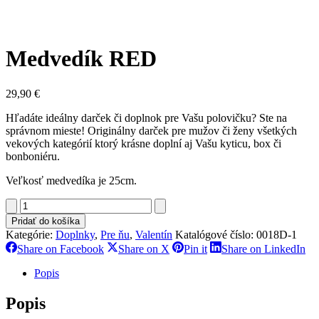
Medvedík RED
29,90
€
Hľadáte ideálny darček či doplnok pre Vašu polovičku? Ste na
správnom mieste! Originálny darček pre mužov či ženy všetkých
vekových kategórií ktorý krásne doplní aj Vašu kyticu, box či
bonboniéru.
Veľkosť medvedíka je 25cm.
množstvo
Medvedík
Pridať do košíka
RED
Kategórie:
Doplnky
,
Pre ňu
,
Valentín
Katalógové číslo:
0018D-1
Share
Share
Share
Sh
Share on Facebook
Share on X
Pin it
Share on LinkedIn
on
on
on
on
Facebook
X
Pinterest
Li
Popis
Popis