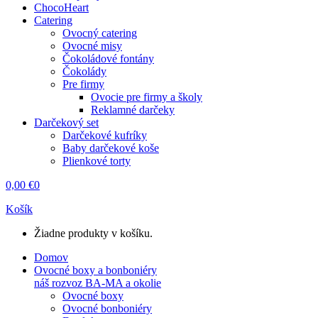
ChocoHeart
Catering
Ovocný catering
Ovocné misy
Čokoládové fontány
Čokolády
Pre firmy
Ovocie pre firmy a školy
Reklamné darčeky
Darčekový set
Darčekové kufríky
Baby darčekové koše
Plienkové torty
0,00
€
0
Košík
Žiadne produkty v košíku.
Domov
Ovocné boxy a bonboniéry
náš rozvoz BA-MA a okolie
Ovocné boxy
Ovocné bonboniéry