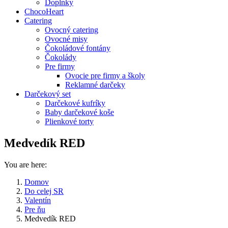
Doplnky
ChocoHeart
Catering
Ovocný catering
Ovocné misy
Čokoládové fontány
Čokolády
Pre firmy
Ovocie pre firmy a školy
Reklamné darčeky
Darčekový set
Darčekové kufríky
Baby darčekové koše
Plienkové torty
Medvedík RED
You are here:
Domov
Do celej SR
Valentín
Pre ňu
Medvedík RED