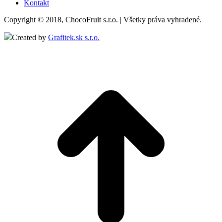
Kontakt
Copyright © 2018, ChocoFruit s.r.o. | Všetky práva vyhradené.
Created by
Grafitek.sk s.r.o.
t
T