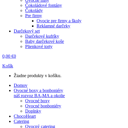
Ovocné misy
Čokoládové fontány
Čokolády
Pre firmy
Ovocie pre firmy a školy
Reklamné darčeky
Darčekový set
Darčekové kufríky
Baby darčekové koše
Plienkové torty
0,00
€
0
Košík
Žiadne produkty v košíku.
Domov
Ovocné boxy a bonboniéry
náš rozvoz BA-MA a okolie
Ovocné boxy
Ovocné bonboniéry
Doplnky
ChocoHeart
Catering
Ovocný catering