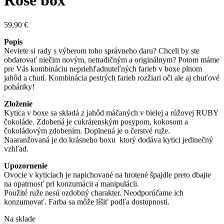
Rose box
59,90
€
Popis
Neviete si rady s výberom toho správneho daru? Chceli by ste
obdarovať niečim novým, netradičným a originálnym? Potom máme
pre Vás kombináciu nepriehľadnuteľných farieb v boxe plnom
jahôd a chutí. Kombinácia pestrých farieb rozžiari oči ale aj chuťové
poháriky!
Zloženie
Kytica v boxe sa skladá z jahôd máčaných v bielej a rúžovej RUBY
čokoláde. Zdobená je cukrárenským posypom, kokosom a
čokoládovým zdobením. Doplnená je o čerstvé ruže.
Naaranžovaná je do krásneho boxu ktorý dodáva kytici jedinečný
vzhľad.
Upozornenie
Ovocie v kyticiach je napichované na hrotené špajdle preto dbajte
na opatrnosť pri konzumácii a manipulácii.
Použité ruže nesú ozdobný charakter. Neodporúčame ich
konzumovať. Farba sa môže líšiť podľa dostupnosti.
Na sklade