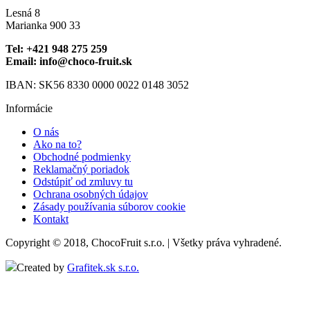
na
Lesná 8
stránke
Marianka 900 33
produktu.
Tel: +421 948 275 259
Email: info@choco-fruit.sk
IBAN: SK56 8330 0000 0022 0148 3052
Informácie
O nás
Ako na to?
Obchodné podmienky
Reklamačný poriadok
Odstúpiť od zmluvy tu
Ochrana osobných údajov
Zásady používania súborov cookie
Kontakt
Copyright © 2018, ChocoFruit s.r.o. | Všetky práva vyhradené.
Created by
Grafitek.sk s.r.o.
t