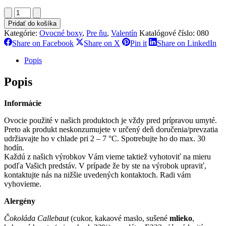
množstvo
Rose
Pridať do košíka
box
Kategórie:
Ovocné boxy
,
Pre ňu
,
Valentín
Katalógové číslo:
080
Share
Share
Share
Sh
Share on Facebook
Share on X
Pin it
Share on LinkedIn
on
on
on
on
Facebook
X
Pinterest
Li
Popis
Popis
Informácie
Ovocie použité v našich produktoch je vždy pred prípravou umyté.
Preto ak produkt neskonzumujete v určený deň doručenia/prevzatia
udržiavajte ho v chlade pri 2 – 7 °C. Spotrebujte ho do max. 30
hodín.
Každú z našich výrobkov Vám vieme taktiež vyhotoviť na mieru
podľa Vašich predstáv. V prípade že by ste na výrobok upraviť,
kontaktujte nás na nižšie uvedených kontaktoch. Radi vám
vyhovieme.
Alergény
Čokoláda Callebaut
(cukor, kakaové maslo, sušené
mlieko
,