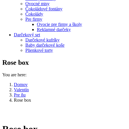
Ovocné misy
Čokoládové fontány
Čokolády
Pre firmy
Ovocie pre firmy a školy
Reklamné darčeky
Darčekový set
Darčekové kufríky
Baby darčekové koše
Plienkové torty
Rose box
You are here:
Domov
Valentín
Pre ňu
Rose box