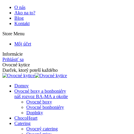
Skip
O nás
to
Ako na to?
content
Blog
Kontakt
Store Menu
Môj účet
Informácie
Prihlásiť sa
Facebook
Instagram
Ovocné kytice
page
page
Darček, ktorý poteší každého
opens
opens
in
in
Domov
new
new
Ovocné boxy a bonboniéry
window
window
náš rozvoz BA-MA a okolie
Ovocné boxy
Ovocné bonboniéry
Doplnky
ChocoHeart
Catering
Ovocný catering