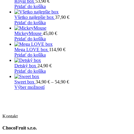
Royal box
53,90
€
si
Pridať do košíka
môžete
vybrať
Všetko najlepšie box
37,90
€
na
Pridať do košíka
stránke
produktu.
MickeyMouse
45,00
€
Pridať do košíka
Mega LOVE box
114,90
€
Pridať do košíka
Detský box
24,90
€
Pridať do košíka
Price
Sweet box
34,90
€
–
54,90
€
Tento
range:
Výber možností
produkt
34,90 €
má
through
viacero
54,90 €
variantov.
Možnosti
Kontakt
si
môžete
ChocoFruit s.r.o.
vybrať