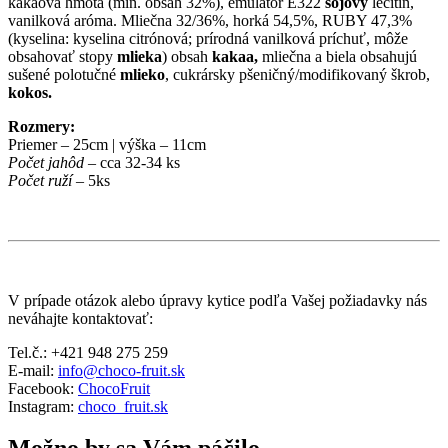
kakaová hmota (min. obsah 32%), emulátor E322
sójový
lecitín,
vanilková aróma. Mliečna 32/36%, horká 54,5%, RUBY 47,3%
(kyselina: kyselina citrónová; prírodná vanilková príchuť, môže
obsahovať stopy
mlieka
) obsah
kakaa,
mliečna a biela obsahujú
sušené polotučné
mlieko
, cukrársky pšeničný/modifikovaný škrob,
kokos.
Rozmery:
Priemer – 25cm | výška – 11cm
Počet jahôd
– cca 32-34 ks
Počet ruží
– 5ks
V prípade otázok alebo úpravy kytice podľa Vašej požiadavky nás
neváhajte kontaktovať:
Tel.č.: +421 948 275 259
E-mail:
info@choco-fruit.sk
Facebook:
ChocoFruit
Instagram:
choco_fruit.sk